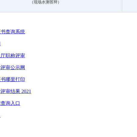
（现场水测答辩）
证书查询系统
间
社厅职称评审
称评审公示网
证书哪里打印
审结果 2021
称查询入口
口